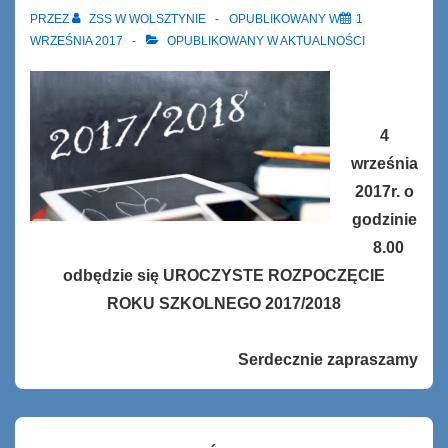
PRZEZ
ZSS W WOLSZTYNIE
OPUBLIKOWANY W
1
WRZEŚNIA 2017
OPUBLIKOWANY W
AKTUALNOŚCI
4
września
2017r. o
godzinie
8.00
odbędzie się
UROCZYSTE ROZPOCZĘCIE
ROKU SZKOLNEGO 2017/2018
Serdecznie zapraszamy