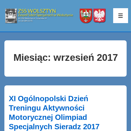
↓
Skip
ME
to
Main
Content
Miesiąc:
wrzesień 2017
XI Ogólnopolski Dzień
Treningu Aktywności
Motorycznej Olimpiad
Specjalnych Sieradz 2017