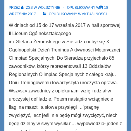
PRZEZ
ZSS W WOLSZTYNIE
OPUBLIKOWANY W
18
WRZEŚNIA 2017
OPUBLIKOWANY W
AKTUALNOŚCI
W dniach od 15 do 17 września 2017 w hali sportowej
II Liceum Ogólnokształcącego
im. Stefana Żeromskiego w Sieradzu odbył się XI
Ogólnopolski Dzień Treningu Aktywności Motorycznej
Olimpiad Specjalnych. Do Sieradza przyjechało 85
zawodników, którzy reprezentowali 13 Oddziałów
Regionalnych Olimpiad Specjalnych z całego kraju.
Dniu Treningowemu towarzyszyła uroczysta oprawa.
Wszyscy zawodnicy z opiekunami wzięli udział w
uroczystej defiladzie. Potem nastąpiło wciągniecie
flagi na maszt, a słowa przysięgi …”pragnę
zwyciężyć, lecz jeśli nie będę mógł zwyciężyć, niech
będę dzielny w swym wysiłku”… wypowiedział jeden z