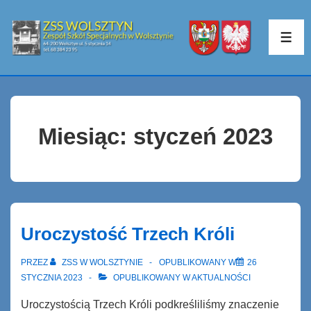
↓
Skip
ME
to
Main
Content
Miesiąc:
styczeń 2023
Uroczystość Trzech Króli
PRZEZ
ZSS W WOLSZTYNIE
OPUBLIKOWANY W
26
STYCZNIA 2023
OPUBLIKOWANY W
AKTUALNOŚCI
Uroczystością Trzech Króli podkreśliliśmy znaczenie