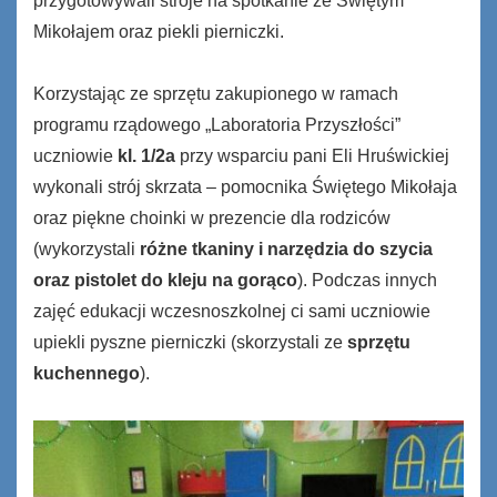
przygotowywali stroje na spotkanie ze Świętym
Mikołajem oraz piekli pierniczki.
Korzystając ze sprzętu zakupionego w ramach
programu rządowego „Laboratoria Przyszłości”
uczniowie
kl. 1/2a
przy wsparciu pani Eli Hruświckiej
wykonali strój skrzata – pomocnika Świętego Mikołaja
oraz piękne choinki w prezencie dla rodziców
(wykorzystali
różne tkaniny i narzędzia do szycia
oraz pistolet do kleju na gorąco
). Podczas innych
zajęć edukacji wczesnoszkolnej ci sami uczniowie
upiekli pyszne pierniczki (skorzystali ze
sprzętu
kuchennego
).