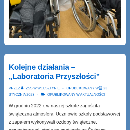
Kolejne działania –
„Laboratoria Przyszłości”
PRZEZ
ZSS W WOLSZTYNIE
OPUBLIKOWANY W
23
STYCZNIA 2023
OPUBLIKOWANY W
AKTUALNOŚCI
W grudniu 2022 r. w naszej szkole zagościła
świąteczna atmosfera. Uczniowie szkoły podstawowej
z zapałem wykonywali ozdoby świąteczne,