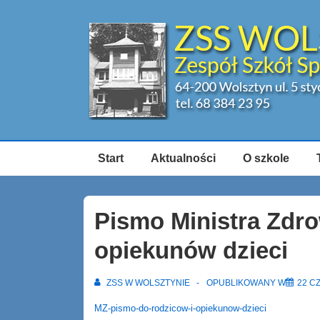
↓
Skip
to
Main
Content
Główna
Start
Aktualności
O szkole
nawigacja
Pismo Ministra Zdro
opiekunów dzieci
ZSS W WOLSZTYNIE
OPUBLIKOWANY W
22 C
MZ-pismo-do-rodzicow-i-opiekunow-dzieci