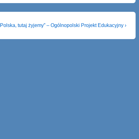
t Polska, tutaj żyjemy” – Ogólnopolski Projekt Edukacyjny ›