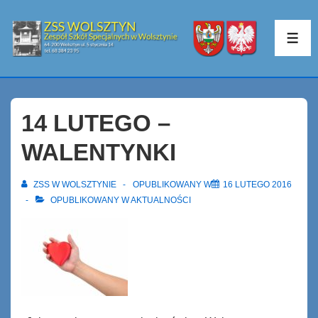
↓
Skip
ME
to
Main
Content
14 LUTEGO –
WALENTYNKI
ZSS W WOLSZTYNIE
OPUBLIKOWANY W
16 LUTEGO 2016
OPUBLIKOWANY W
AKTUALNOŚCI