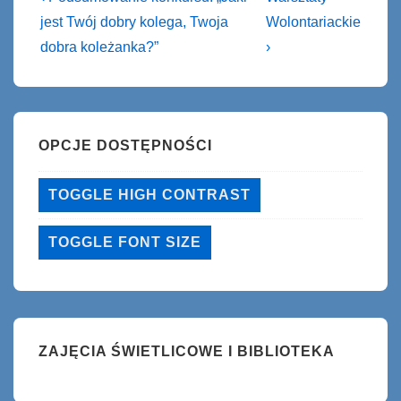
Post
Post
wpisu
jest Twój dobry kolega, Twoja
Wolontariackie
is
is
dobra koleżanka?”
›
OPCJE DOSTĘPNOŚCI
TOGGLE HIGH CONTRAST
TOGGLE FONT SIZE
ZAJĘCIA ŚWIETLICOWE I BIBLIOTEKA