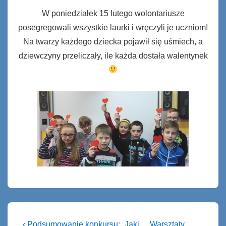
W poniedziałek 15 lutego wolontariusze
posegregowali wszystkie laurki i wręczyli je uczniom!
Na twarzy każdego dziecka pojawił się uśmiech, a
dziewczyny przeliczały, ile każda dostała walentynek
Nawigacja
Previous
Next
‹ Podsumowanie konkursu: „Jaki
Warsztaty