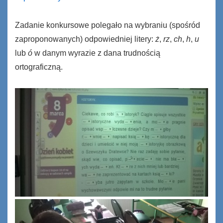
Zadanie konkursowe polegało na wybraniu (spośród
zaproponowanych) odpowiedniej litery:
ż
,
rz
,
ch
,
h
,
u
lub
ó
w danym wyrazie z dana trudnością
ortograficzną.