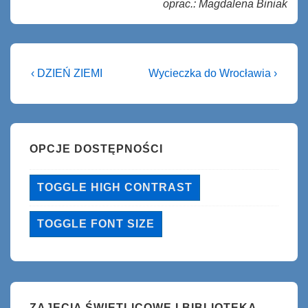
oprac.: Magdalena Biniak
Nawigacja
Previous
Next
‹ DZIEŃ ZIEMI
Wycieczka do Wrocławia ›
Post
Post
wpisu
is
is
OPCJE DOSTĘPNOŚCI
TOGGLE HIGH CONTRAST
TOGGLE FONT SIZE
ZAJĘCIA ŚWIETLICOWE I BIBLIOTEKA