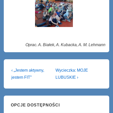
Oprac. A. Białek, A
. Kubacka, A. M. Lehmann
Nawigacja
Previous
Next
‹ „Jestem aktywny,
Wycieczka: MOJE
Post
Post
wpisu
jestem FIT”
LUBUSKIE ›
is
is
OPCJE DOSTĘPNOŚCI