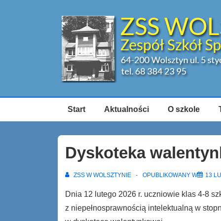
↓
Skip
to
Main
Content
Główna
Start
Aktualności
O szkole
nawigacja
Dyskoteka walenty
ZSS W WOLSZTYNIE
OPUBLIKOWANY W
13 L
Dnia 12 lutego 2026 r. uczniowie klas 4-8 s
z niepełnosprawnością intelektualną w stopn