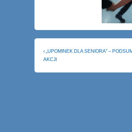
Nawigacja
Previous
‹ „UPOMINEK DLA SENIORA” – PODS
Post
wpisu
AKCJI
is