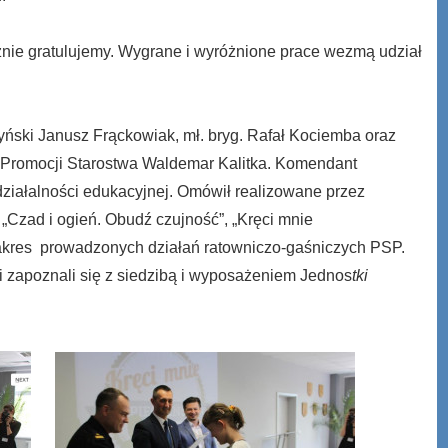
nie gratulujemy. Wygrane i wyróżnione prace wezmą udział
yński Janusz Frąckowiak, mł. bryg. Rafał Kociemba oraz
 i Promocji Starostwa Waldemar Kalitka. Komendant
działalności edukacyjnej. Omówił realizowane przez
„Czad i ogień. Obudź czujność”, „Kręci mnie
akres prowadzonych działań ratowniczo-gaśniczych PSP.
 zapoznali się z siedzibą i wyposażeniem Jednos
tki