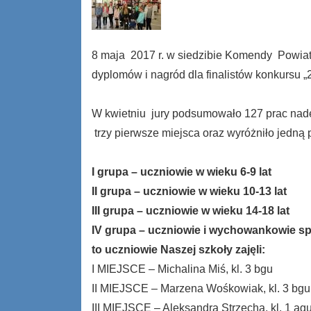
8 maja 2017 r. w siedzibie Komendy Powiat
dyplomów i nagród dla finalistów konkursu „
W kwietniu jury podsumowało 127 prac nade
trzy pierwsze miejsca oraz wyróżniło jedną 
I grupa – uczniowie w wieku 6-9 lat
II grupa – uczniowie w wieku 10-13 lat
III grupa – uczniowie w wieku 14-18 lat
IV grupa – uczniowie i wychowankowie s
to uczniowie Naszej szkoły zajęli:
I MIEJSCE – Michalina Miś, kl. 3 bgu
II MIEJSCE – Marzena Wośkowiak, kl. 3 bgu
III MIEJSCE – Aleksandra Strzecha, kl. 1 agu