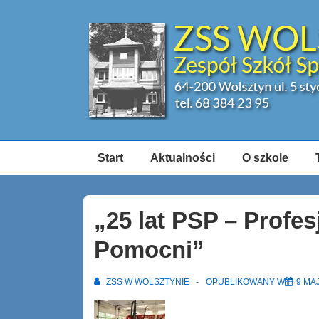
↓
Skip
to
Main
Content
Główna
Start
Aktualności
O szkole
nawigacja
„25 lat PSP – Profes
Pomocni”
ZSS W WOLSZTYNIE
OPUBLIKOWANY W
9 MA